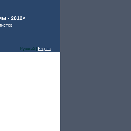
ы - 2012»
листов
Русский |
English